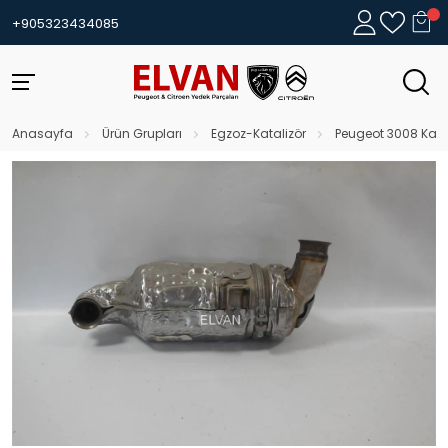
+905323434085
Anasayfa
Ürün Grupları
Egzoz-Katalizör
Peugeot 3008 Katali