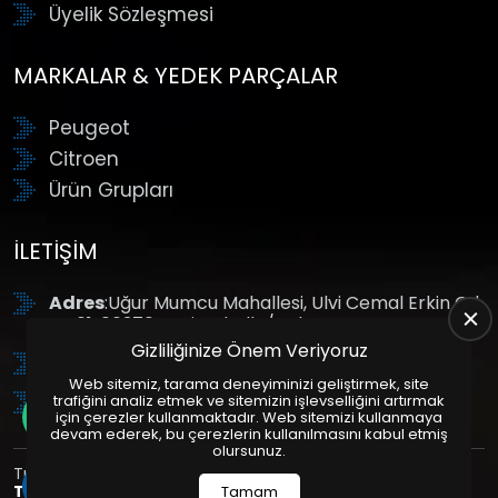
Üyelik Sözleşmesi
MARKALAR & YEDEK PARÇALAR
Peugeot
Citroen
Ürün Grupları
İLETIŞIM
Adres
:Uğur Mumcu Mahallesi, Ulvi Cemal Erkin Cd.
No:61, 06370 Yenimahalle/Ankara
Gizliliğinize Önem Veriyoruz
Tel
: +90 (312) 354 8888
Web sitemiz, tarama deneyiminizi geliştirmek, site
GSM
: +90 (532) 343 4085
trafiğini analiz etmek ve sitemizin işlevselliğini artırmak
için çerezler kullanmaktadır. Web sitemizi kullanmaya
devam ederek, bu çerezlerin kullanılmasını kabul etmiş
olursunuz.
Tüm Hakları Saklıdır. | Bu site Us Yazılım
Kurumsal Web
Tasarım
ve
E-Ticaret
Paketleri ile Hazırlanmıştır. © 2025
Tamam