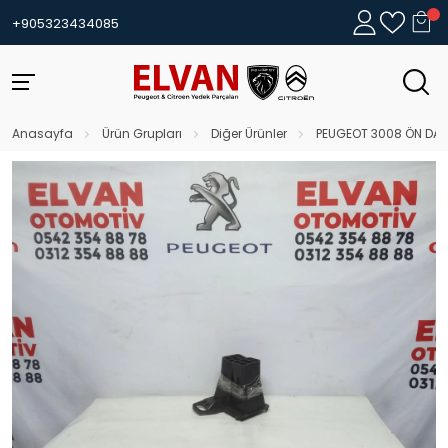
+905323434085
Anasayfa
Ürün Grupları
Diğer Ürünler
PEUGEOT 3008 ÖN DARB