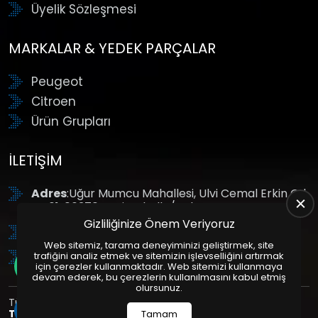
Üyelik Sözleşmesi
MARKALAR & YEDEK PARÇALAR
Peugeot
Citroen
Ürün Grupları
İLETIŞIM
Adres
:Uğur Mumcu Mahallesi, Ulvi Cemal Erkin Cd.
No:61, 06370 Yenimahalle/Ankara
Gizliliğinize Önem Veriyoruz
Tel
: +90 (312) 354 8888
Web sitemiz, tarama deneyiminizi geliştirmek, site
GSM
: +90 (532) 343 4085
trafiğini analiz etmek ve sitemizin işlevselliğini artırmak
için çerezler kullanmaktadır. Web sitemizi kullanmaya
devam ederek, bu çerezlerin kullanılmasını kabul etmiş
olursunuz.
Tüm Hakları Saklıdır. | Bu site Us Yazılım
Kurumsal Web
Tasarım
ve
E-Ticaret
Paketleri ile Hazırlanmıştır. © 2025
Tamam