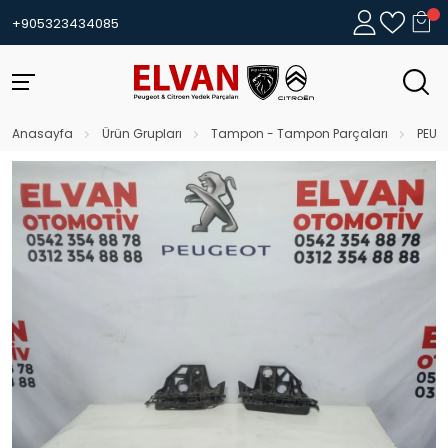
+905323434085
Anasayfa
Ürün Grupları
Tampon - Tampon Parçaları
PEUG