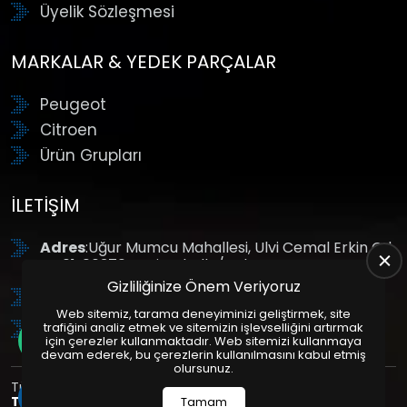
Üyelik Sözleşmesi
MARKALAR & YEDEK PARÇALAR
Peugeot
Citroen
Ürün Grupları
İLETIŞIM
Adres
:Uğur Mumcu Mahallesi, Ulvi Cemal Erkin Cd.
No:61, 06370 Yenimahalle/Ankara
Gizliliğinize Önem Veriyoruz
Tel
: +90 (312) 354 8888
Web sitemiz, tarama deneyiminizi geliştirmek, site
GSM
: +90 (532) 343 4085
trafiğini analiz etmek ve sitemizin işlevselliğini artırmak
için çerezler kullanmaktadır. Web sitemizi kullanmaya
devam ederek, bu çerezlerin kullanılmasını kabul etmiş
olursunuz.
Tüm Hakları Saklıdır. | Bu site Us Yazılım
Kurumsal Web
Tasarım
ve
E-Ticaret
Paketleri ile Hazırlanmıştır. © 2025
Tamam