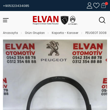
+905323434085
Anasayfa
Ürün Grupları
Kaporta - Karoser
PEUGEOT 3008 S