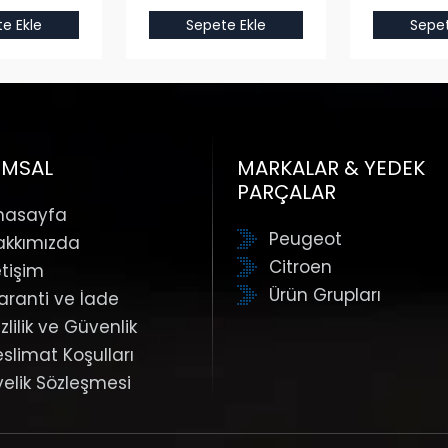
e Ekle
Sepete Ekle
Sepet
UMSAL
MARKALAR & YEDEK
PARÇALAR
nasayfa
Peugeot
akkımızda
Citroen
etişim
Ürün Grupları
aranti ve İade
zlilik ve Güvenlik
eslimat Koşulları
yelik Sözleşmesi