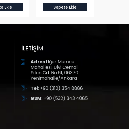
e Ekle
Sepete Ekle
Sepet
İLETIŞIM
Adres
:Uğur Mumcu
Mahallesi, Ulvi Cemal
Erkin Cd. No:61, 06370
Yenimahalle/Ankara
Tel
: +90 (312) 354 8888
GSM
: +90 (532) 343 4085