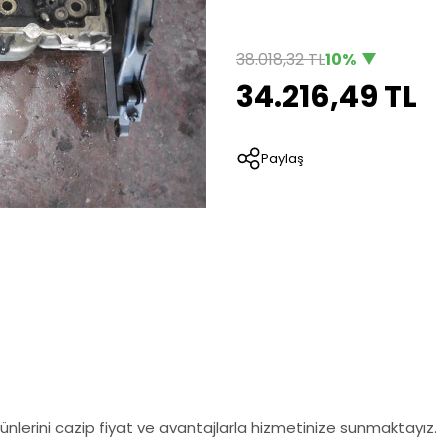
38.018,32 TL
10%
34.216,49 TL
Paylaş
nlerini cazip fiyat ve avantajlarla hizmetinize sunmaktayız.