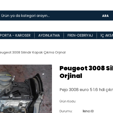
ARA
PORTA - KAROSER
AYDINLATMA
FREN-DEBRIYAJ
İÇ AKS
eugeot 3008 Silindir Kapak Çıkma Orjinal
Peugeot 3008 Si
Orjinal
Pejo 3008 euro 5 1.6 hdi çıkm
Ürün Kodu:
Durumu:
İkinci El