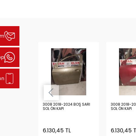
şim
pp
on
24 BOŞ GRİ
3008 2018-2024 BOŞ SARI
3008 2018-20
SOL ÖN KAPI
SOL ÖN KAPI
TL
6.130,45 TL
6.130,45 