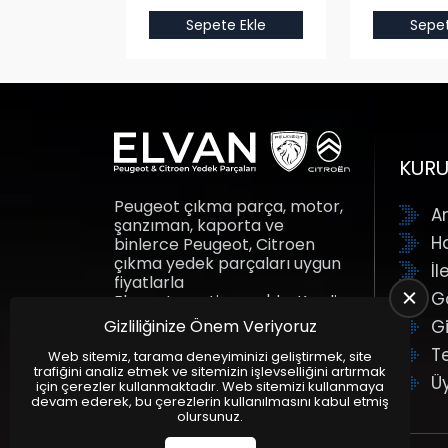
e Ekle
Sepete Ekle
Sepet
KUR
Peugeot çıkma parça, motor,
A
şanzıman, kaporta ve
H
binlerce Peugeot, Citroen
çıkma yedek parçaları uygun
İl
fiyatlarla
G
Elvanotomotiv.com'da. Kredi
kartına taksit fırsatı ile yedek
Gizliliğinize Önem Veriyoruz
Gi
parçalar adresine gelsin.
T
Elvan Otomotiv.
Web sitemiz, tarama deneyiminizi geliştirmek, site
trafiğini analiz etmek ve sitemizin işlevselliğini artırmak
Ü
için çerezler kullanmaktadır. Web sitemizi kullanmaya
devam ederek, bu çerezlerin kullanılmasını kabul etmiş
olursunuz.