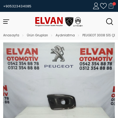
+905323434085
Anasayfa
Ürün Grupları
Aydınlatma
PEUGEOT 3008 SİS ÇE