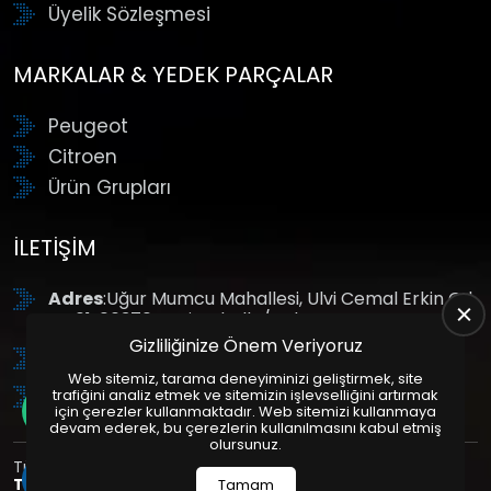
Üyelik Sözleşmesi
MARKALAR & YEDEK PARÇALAR
Peugeot
Citroen
Ürün Grupları
İLETIŞIM
Adres
:Uğur Mumcu Mahallesi, Ulvi Cemal Erkin Cd.
No:61, 06370 Yenimahalle/Ankara
Gizliliğinize Önem Veriyoruz
Tel
: +90 (312) 354 8888
Web sitemiz, tarama deneyiminizi geliştirmek, site
GSM
: +90 (532) 343 4085
trafiğini analiz etmek ve sitemizin işlevselliğini artırmak
için çerezler kullanmaktadır. Web sitemizi kullanmaya
devam ederek, bu çerezlerin kullanılmasını kabul etmiş
olursunuz.
Tüm Hakları Saklıdır. | Bu site Us Yazılım
Kurumsal Web
Tasarım
ve
E-Ticaret
Paketleri ile Hazırlanmıştır. © 2025
Tamam