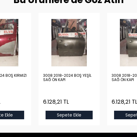
Bu Ürünlere de Göz Atın
24 BOŞ KIRMIZI
3008 2018-2024 BOŞ YEŞİL
3008 2018-20
SAĞ ÖN KAPI
SAĞ ÖN KAPI
L
6.128,21 TL
6.128,21 T
e Ekle
Sepete Ekle
Sepet