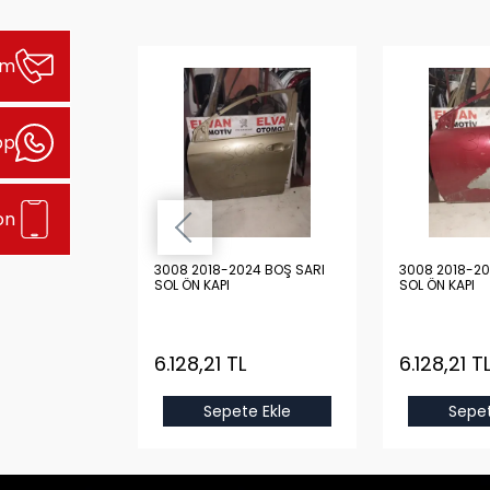
şim
pp
on
24 BOŞ GRİ
3008 2018-2024 BOŞ SARI
3008 2018-20
SOL ÖN KAPI
SOL ÖN KAPI
L
6.128,21 TL
6.128,21 T
e Ekle
Sepete Ekle
Sepet