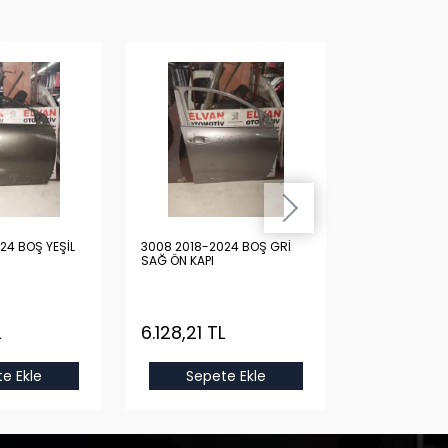
24 BOŞ YEŞİL
3008 2018-2024 BOŞ GRİ
3008 2018-20
SAĞ ÖN KAPI
SAĞ ÖN KAPI
L
6.128,21 TL
6.128,21 T
e Ekle
Sepete Ekle
Sepet