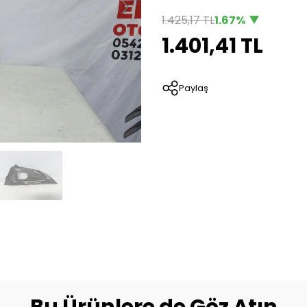
1.425,17 TL
1.67%
1.401,41 TL
Paylaş