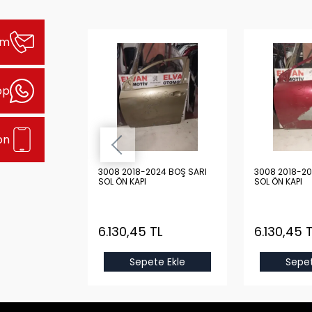
şim
pp
on
24 BOŞ GRİ
3008 2018-2024 BOŞ SARI
3008 2018-20
SOL ÖN KAPI
SOL ÖN KAPI
TL
6.130,45 TL
6.130,45 
e Ekle
Sepete Ekle
Sepet