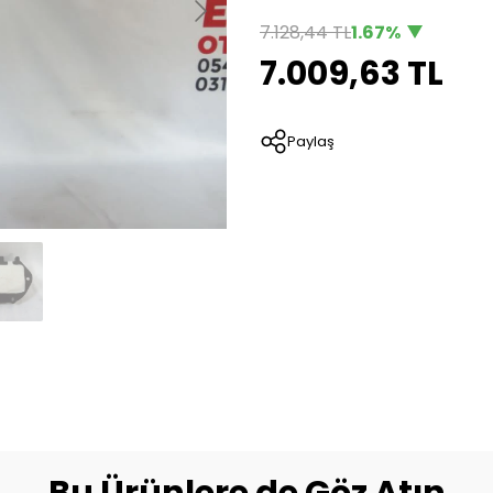
7.128,44 TL
1.67%
7.009,63 TL
Paylaş