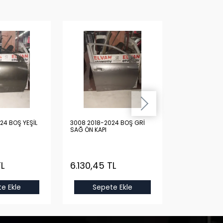
24 BOŞ YEŞİL
3008 2018-2024 BOŞ GRİ
3008 2018-20
SAĞ ÖN KAPI
SAĞ ÖN KAPI
TL
6.130,45 TL
6.130,45 
e Ekle
Sepete Ekle
Sepet