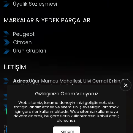
Üyelik Sözleşmesi
MARKALAR & YEDEK PARÇALAR
Peugeot
Citroen
Ürün Grupları
İLETIŞIM
Adres
:Uğur Mumcu Mahallesi, Ulvi Cemal Erkin Cd.
No:61, 06370 Yenimahalle/Ankara
Gizliliğinize Önem Veriyoruz
Tel
: +90 (312) 354 8888
Web sitemiz, tarama deneyiminizi geliştirmek, site
GSM
: +90 (532) 343 4085
trafiğini analiz etmek ve sitemizin işlevselliğini artırmak
için çerezler kullanmaktadır. Web sitemizi kullanmaya
devam ederek, bu çerezlerin kullanılmasını kabul etmiş
olursunuz.
Tüm Hakları Saklıdır. | Bu site Us Yazılım
Kurumsal Web
Tasarım
ve
E-Ticaret
Paketleri ile Hazırlanmıştır. © 2025
Tamam