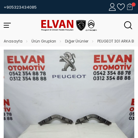
+905323434085
Anasayfa
Ürün Grupları
Diğer Ürünler
PEUGEOT 301 ARKA BRA