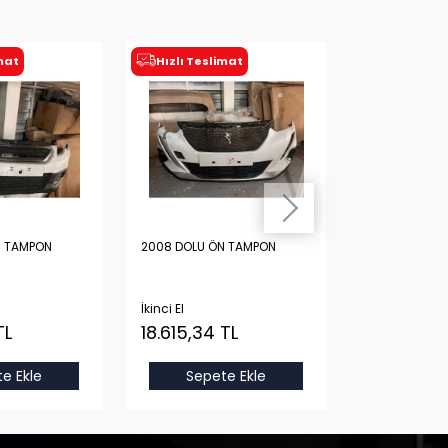
imat
Hızlı Teslimat
Hızlı Tesl
N TAMPON
2008 DOLU ÖN TAMPON
301 ARKA BAG
İkinci El
İkinci El
TL
18.615,34 TL
9.355,16 
e Ekle
Sepete Ekle
Sepet