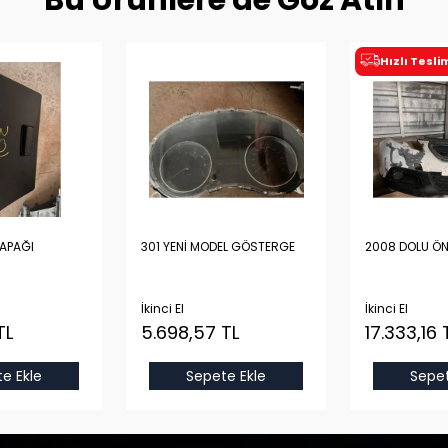
Bu Ürünlere de Göz Atın
Hızlı Tesl
KAPAĞI
301 YENİ MODEL GÖSTERGE
2008 DOLU Ö
İkinci El
İkinci El
TL
5.698,57 TL
17.333,16 
e Ekle
Sepete Ekle
Sepet