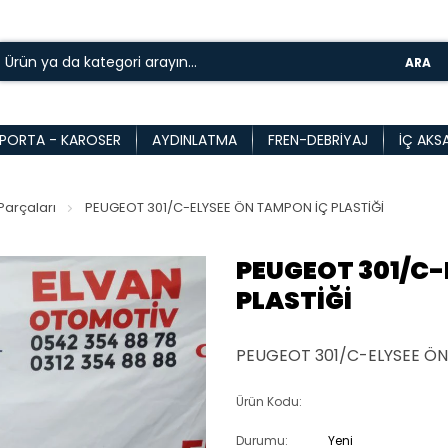
ARA
PORTA - KAROSER
AYDINLATMA
FREN-DEBRIYAJ
İÇ AKS
arçaları
PEUGEOT 301/C-ELYSEE ÖN TAMPON İÇ PLASTİĞİ
PEUGEOT 301/C-
PLASTİĞİ
PEUGEOT 301/C-ELYSEE ÖN
Ürün Kodu:
Durumu:
Yeni