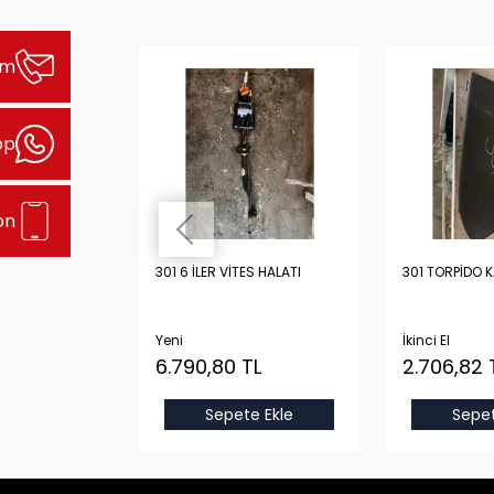
şim
pp
on
Lİ YARIM DOLU
301 6 İLER VİTES HALATI
301 TORPİDO 
ORİJİNAL
STON, KRANK,
 KARTEL
Yeni
İkinci El
TL
6.790,80 TL
2.706,82 
Sepete Ekle
Sepet