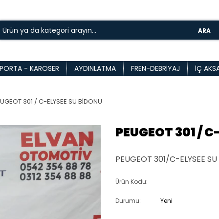
ARA
PORTA - KAROSER
AYDINLATMA
FREN-DEBRIYAJ
İÇ AKS
UGEOT 301 / C-ELYSEE SU BİDONU
PEUGEOT 301 / C
PEUGEOT 301/C-ELYSEE SU 
Ürün Kodu:
Durumu:
Yeni