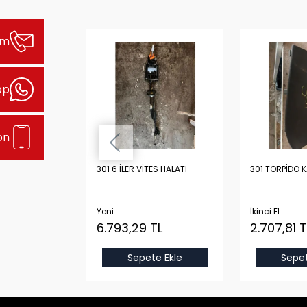
şim
pp
on
Lİ YARIM DOLU
301 6 İLER VİTES HALATI
301 TORPİDO 
ORİJİNAL
STON, KRANK,
 KARTEL
Yeni
İkinci El
 TL
6.793,29 TL
2.707,81 T
Sepete Ekle
Sepet