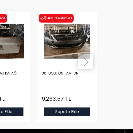
imat
Hızlı Teslimat
AJ KAPAĞI
301 DOLU ÖN TAMPON
PEUGEOT 301 
DİNAMOSU
İkinci El
TL
9.263,57 TL
1.200,00
TL
e Ekle
Sepete Ekle
Sepet