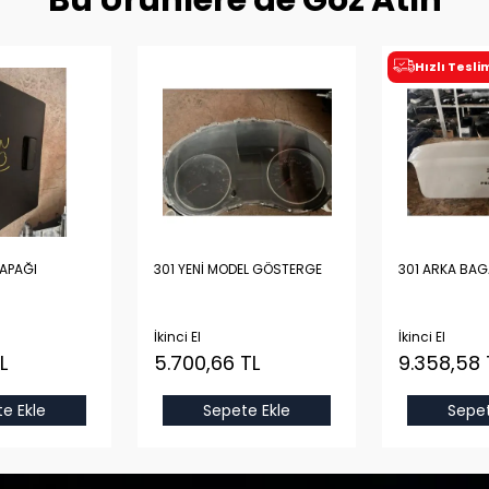
Bu Ürünlere de Göz Atın
Hızlı Tesl
KAPAĞI
301 YENİ MODEL GÖSTERGE
301 ARKA BAG
İkinci El
İkinci El
L
5.700,66 TL
9.358,58 
e Ekle
Sepete Ekle
Sepet