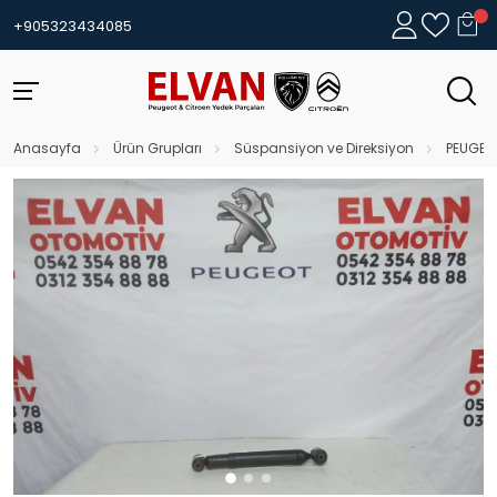
+905323434085
Anasayfa
Ürün Grupları
Süspansiyon ve Direksiyon
PEUGEO