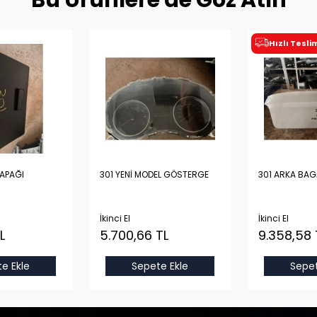
Bu Ürünlere de Göz Atın
Hızlı Tesl
KAPAĞI
301 YENİ MODEL GÖSTERGE
301 ARKA BAG
İkinci El
İkinci El
L
5.700,66 TL
9.358,58 
e Ekle
Sepete Ekle
Sepet