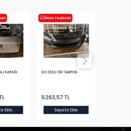
imat
Hızlı Teslimat
AJ KAPAĞI
301 DOLU ÖN TAMPON
PEUGEOT 301 
DİNAMOSU
İkinci El
TL
9.263,57 TL
1.200,00
TL
e Ekle
Sepete Ekle
Sepet