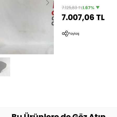
7.125,83 TL
1.67%
7.007,06 TL
Paylaş