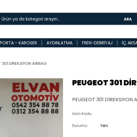
ARA
PORTA - KAROSER
AYDINLATMA
FREN-DEBRIYAJ
İÇ AKS
 301 DİREKSİYON AİRBAG
PEUGEOT 301 Dİ
PEUGEOT 301 DİREKSİYON A
Ürün Kodu:
Durumu:
Yeni