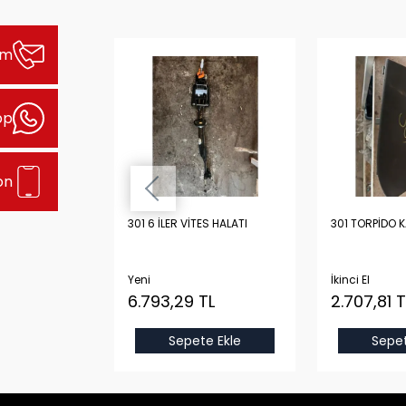
şim
pp
on
Lİ YARIM DOLU
301 6 İLER VİTES HALATI
301 TORPİDO 
ORİJİNAL
STON, KRANK,
 KARTEL
Yeni
İkinci El
 TL
6.793,29 TL
2.707,81 T
Sepete Ekle
Sepet