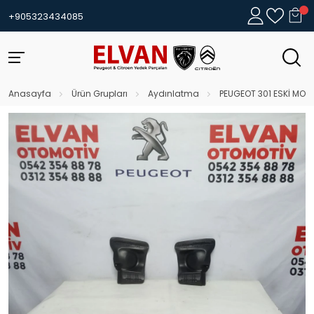
+905323434085
Anasayfa
Ürün Grupları
Aydınlatma
PEUGEOT 301 ESKİ MODE