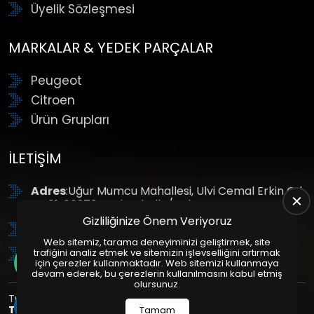
Üyelik Sözleşmesi
MARKALAR & YEDEK PARÇALAR
Peugeot
Citroen
Ürün Grupları
İLETIŞIM
Adres
:Uğur Mumcu Mahallesi, Ulvi Cemal Erkin Cd.
No:61, 06370 Yenimahalle/Ankara
Gizliliğinize Önem Veriyoruz
Tel
: +90 (312) 354 8888
Web sitemiz, tarama deneyiminizi geliştirmek, site
GSM
: +90 (532) 343 4085
trafiğini analiz etmek ve sitemizin işlevselliğini artırmak
için çerezler kullanmaktadır. Web sitemizi kullanmaya
devam ederek, bu çerezlerin kullanılmasını kabul etmiş
olursunuz.
Tüm Hakları Saklıdır. | Bu site Us Yazılım
Kurumsal Web
Tasarım
ve
E-Ticaret
Paketleri ile Hazırlanmıştır. © 2025
Tamam