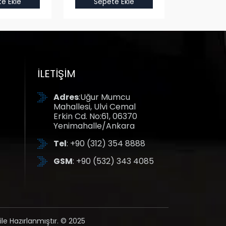
e Ekle
Sepete Ekle
Sepet
İLETIŞIM
Adres
:Uğur Mumcu
Mahallesi, Ulvi Cemal
Erkin Cd. No:61, 06370
Yenimahalle/Ankara
Tel
: +90 (312) 354 8888
GSM
: +90 (532) 343 4085
ile Hazırlanmıştır. © 2025