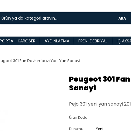
ARA
PORTA - KAROSER
AYDINLATMA
FREN-DEBRIYAJ
İÇ AKS
ugeot 301 Fan Davlumbazı Yeni Yan Sanayi
Peugeot 301 Fan
Sanayi
Pejo 301 yeni yan sanayi 2
Ürün Kodu:
Durumu:
Yeni