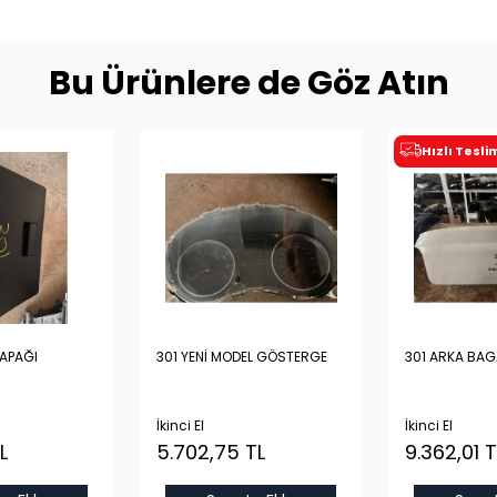
Bu Ürünlere de Göz Atın
Hızlı Tesl
KAPAĞI
301 YENİ MODEL GÖSTERGE
301 ARKA BAG
İkinci El
İkinci El
L
5.702,75 TL
9.362,01 T