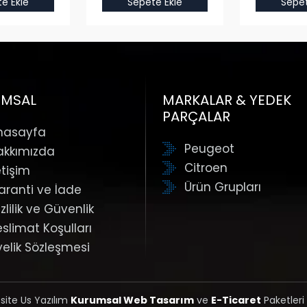
e Ekle
Sepete Ekle
Sepet
UMSAL
MARKALAR & YEDEK
PARÇALAR
nasayfa
Peugeot
akkımızda
Citroen
etişim
Ürün Grupları
aranti ve İade
zlilik ve Güvenlik
eslimat Koşulları
yelik Sözleşmesi
 site Us Yazılım
Kurumsal Web Tasarım
ve
E-Ticaret
Paketleri 