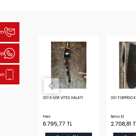
şim
pp
on
Lİ YARIM DOLU
301 6 İLER VİTES HALATI
301 TORPİDO 
ORİJİNAL
STON, KRANK,
 KARTEL
Yeni
İkinci El
 TL
6.795,77 TL
2.708,81 T