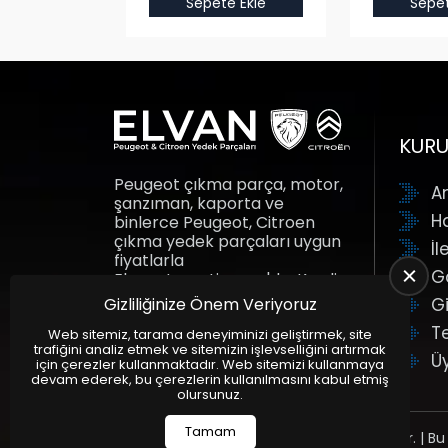
Sepete Ekle
Sepet
KUR
Peugeot çıkma parça, motor,
A
şanzıman, kaporta ve
H
binlerce Peugeot, Citroen
çıkma yedek parçaları uygun
İl
fiyatlarla
G
Elvanotomotiv.com'da. Kredi
kartına taksit fırsatı ile yedek
Gizliliğinize Önem Veriyoruz
Gi
parçalar adresine gelsin.
T
Elvan Otomotiv.
Web sitemiz, tarama deneyiminizi geliştirmek, site
trafiğini analiz etmek ve sitemizin işlevselliğini artırmak
Ü
için çerezler kullanmaktadır. Web sitemizi kullanmaya
devam ederek, bu çerezlerin kullanılmasını kabul etmiş
olursunuz.
Tamam
Tüm Hakları Saklıdır. | Bu