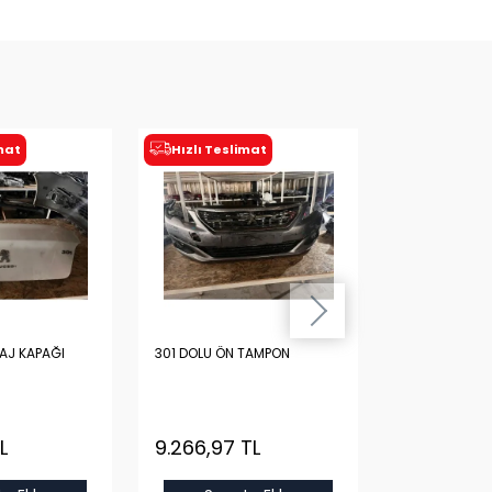
imat
Hızlı Teslimat
AJ KAPAĞI
301 DOLU ÖN TAMPON
PEUGEOT 301 
DİNAMOSU
İkinci El
L
9.266,97 TL
1.200,00
TL