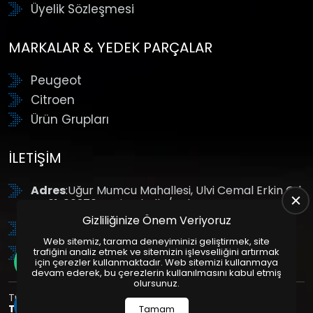
Üyelik Sözleşmesi
MARKALAR & YEDEK PARÇALAR
Peugeot
Citroen
Ürün Grupları
İLETIŞIM
Adres
:Uğur Mumcu Mahallesi, Ulvi Cemal Erkin Cd.
No:61, 06370 Yenimahalle/Ankara
Gizliliğinize Önem Veriyoruz
Tel
: +90 (312) 354 8888
Web sitemiz, tarama deneyiminizi geliştirmek, site
GSM
: +90 (532) 343 4085
trafiğini analiz etmek ve sitemizin işlevselliğini artırmak
için çerezler kullanmaktadır. Web sitemizi kullanmaya
devam ederek, bu çerezlerin kullanılmasını kabul etmiş
olursunuz.
Tüm Hakları Saklıdır. | Bu site Us Yazılım
Kurumsal Web
Tasarım
ve
E-Ticaret
Paketleri ile Hazırlanmıştır. © 2025
Tamam