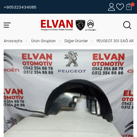
+905323434085
Anasayfa
Ürün Grupları
Diğer Ürünler
PEUGEOT 301 SAĞ AR