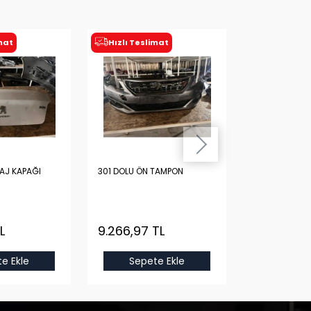
imat
Hızlı Teslimat
Hızlı Tesl
AJ KAPAĞI
301 DOLU ÖN TAMPON
C5 AIRCROSS
Yeni
L
9.266,97 TL
5.465,13 
e Ekle
Sepete Ekle
Sepet