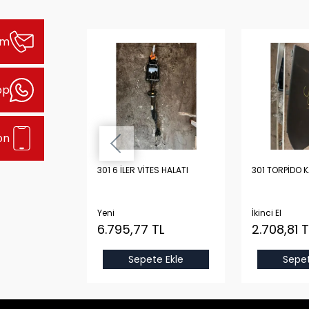
şim
pp
on
Lİ YARIM DOLU
301 6 İLER VİTES HALATI
301 TORPİDO 
ORİJİNAL
STON, KRANK,
 KARTEL
Yeni
İkinci El
 TL
6.795,77 TL
2.708,81 T
Sepete Ekle
Sepet