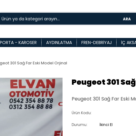
ARA
PORTA - KAROSER
AYDINLATMA
FREN-DEBRIYAJ
İÇ AKS
eot 301 Sağ Far Eski Model Orjinal
Peugeot 301 Sağ 
Peugeot 301 Sağ Far Eski M
Ürün Kodu:
Durumu:
İkinci El