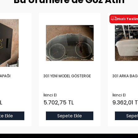
Bu Ürünlere de Göz Atın
Hızlı Tesl
KAPAĞI
301 YENİ MODEL GÖSTERGE
301 ARKA BAG
İkinci El
İkinci El
L
5.702,75 TL
9.362,01 T
e Ekle
Sepete Ekle
Sepet