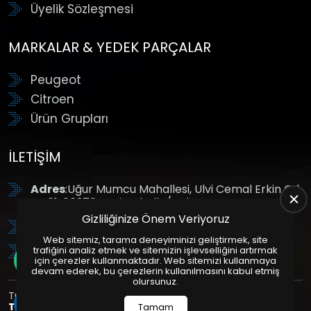
Üyelik Sözleşmesi
MARKALAR & YEDEK PARÇALAR
Peugeot
Citroen
Ürün Grupları
İLETIŞIM
Adres
:Uğur Mumcu Mahallesi, Ulvi Cemal Erkin Cd.
No:61, 06370 Yenimahalle/Ankara
Gizliliğinize Önem Veriyoruz
Tel
: +90 (312) 354 8888
Web sitemiz, tarama deneyiminizi geliştirmek, site
GSM
: +90 (532) 343 4085
trafiğini analiz etmek ve sitemizin işlevselliğini artırmak
için çerezler kullanmaktadır. Web sitemizi kullanmaya
devam ederek, bu çerezlerin kullanılmasını kabul etmiş
olursunuz.
Tüm Hakları Saklıdır. | Bu site Us Yazılım
Kurumsal Web
Tasarım
ve
E-Ticaret
Paketleri ile Hazırlanmıştır. © 2025
Tamam