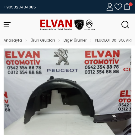
+905323434085
Anasayfa
Ürün Grupları
Diğer Ürünler
PEUGEOT 301 SOL ARK