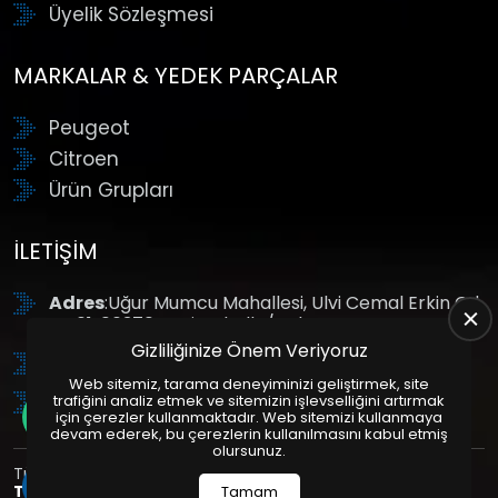
Üyelik Sözleşmesi
MARKALAR & YEDEK PARÇALAR
Peugeot
Citroen
Ürün Grupları
İLETIŞIM
Adres
:Uğur Mumcu Mahallesi, Ulvi Cemal Erkin Cd.
No:61, 06370 Yenimahalle/Ankara
Gizliliğinize Önem Veriyoruz
Tel
: +90 (312) 354 8888
Web sitemiz, tarama deneyiminizi geliştirmek, site
GSM
: +90 (532) 343 4085
trafiğini analiz etmek ve sitemizin işlevselliğini artırmak
için çerezler kullanmaktadır. Web sitemizi kullanmaya
devam ederek, bu çerezlerin kullanılmasını kabul etmiş
olursunuz.
Tüm Hakları Saklıdır. | Bu site Us Yazılım
Kurumsal Web
Tasarım
ve
E-Ticaret
Paketleri ile Hazırlanmıştır. © 2025
Tamam