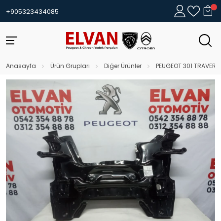
+905323434085
Anasayfa
Ürün Grupları
Diğer Ürünler
PEUGEOT 301 TRAVERS