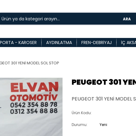
ARA
PORTA - KAROSER
AYDINLATMA
FREN-DEBRIYAJ
İÇ AKS
GEOT 301 YENİ MODEL SOL STOP
PEUGEOT 301 YE
PEUGEOT 301 YENİ MODEL S
Ürün Kodu:
Durumu:
Yeni