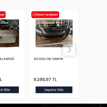
imat
Hızlı Teslimat
Hızlı Tesl
AJ KAPAĞI
301 DOLU ÖN TAMPON
C5 AIRCROSS
Yeni
L
9.266,97 TL
5.465,13 
e Ekle
Sepete Ekle
Sepet