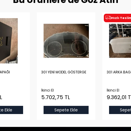
Bu Ürünlere de Göz Atın
Hızlı Tesl
KAPAĞI
301 YENİ MODEL GÖSTERGE
301 ARKA BAG
İkinci El
İkinci El
L
5.702,75 TL
9.362,01 T
e Ekle
Sepete Ekle
Sepet