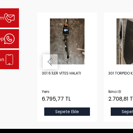
şim
pp
on
Lİ YARIM DOLU
301 6 İLER VİTES HALATI
301 TORPİDO 
ORİJİNAL
STON, KRANK,
 KARTEL
Yeni
İkinci El
 TL
6.795,77 TL
2.708,81 T
Sepete Ekle
Sepet