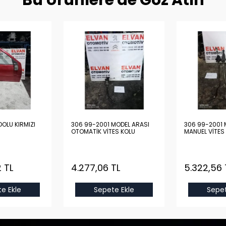
Bu Ürünlere de Göz Atın
OLU KIRMIZI
306 99-2001 MODEL ARASI
306 99-2001 
OTOMATİK VİTES KOLU
MANUEL VİTES
 TL
4.277,06 TL
5.322,56 
e Ekle
Sepete Ekle
Sepet