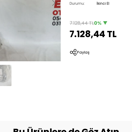
Durumu:
İkinci El
7.128,44 TL
0%
7.128,44 TL
Paylaş