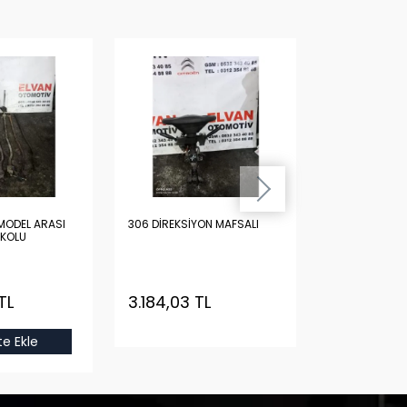
Hızlı Tesl
MODEL ARASI
306 DİREKSİYON MAFSALI
306 BAGAJ K
 KOLU
İkinci El
TL
3.184,03 TL
19.959,62
e Ekle
Sepet