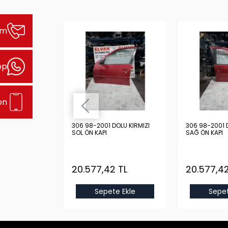
şim
pp
on
DOLU LACİVERT
306 98-2001 DOLU KIRMIZI
306 98-2001 D
I
SOL ÖN KAPI
SAĞ ÖN KAPI
 TL
20.577,42 TL
20.577,42
e Ekle
Sepete Ekle
Sepet