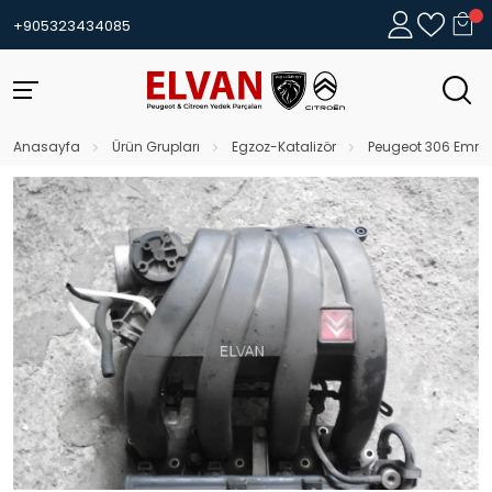
+905323434085
Anasayfa
Ürün Grupları
Egzoz-Katalizör
Peugeot 306 Emme