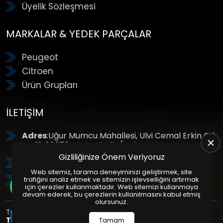
Üyelik Sözleşmesi
MARKALAR & YEDEK PARÇALAR
Peugeot
Citroen
Ürün Grupları
İLETIŞIM
Adres
:Uğur Mumcu Mahallesi, Ulvi Cemal Erkin Cd.
No:61, 06370 Yenimahalle/Ankara
Gizliliğinize Önem Veriyoruz
Tel
: +90 (312) 354 8888
Web sitemiz, tarama deneyiminizi geliştirmek, site
GSM
: +90 (532) 343 4085
trafiğini analiz etmek ve sitemizin işlevselliğini artırmak
için çerezler kullanmaktadır. Web sitemizi kullanmaya
devam ederek, bu çerezlerin kullanılmasını kabul etmiş
olursunuz.
Tüm Hakları Saklıdır. | Bu site Us Yazılım
Kurumsal Web
Tasarım
ve
E-Ticaret
Paketleri ile Hazırlanmıştır. © 2025
Tamam