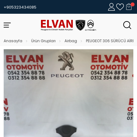
+905323434085
Anasayfa
Ürün Grupları
Airbag
PEUGEOT 306 SÜRÜCÜ AİRB