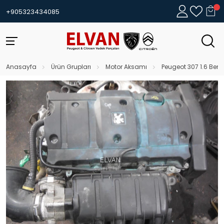
+905323434085
Anasayfa
Ürün Grupları
Motor Aksamı
Peugeot 307 1.6 Benz