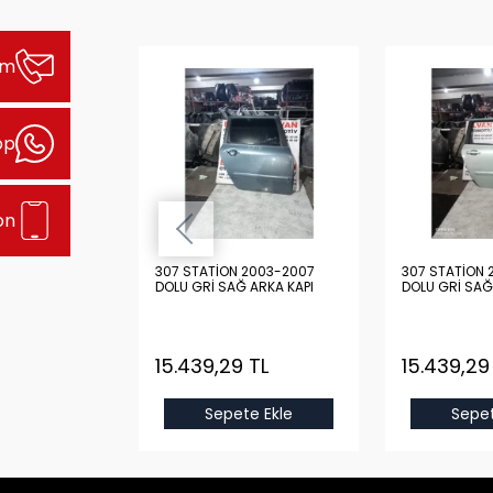
şim
pp
on
2003-2007
307 STATİON 2003-2007
307 STATİON 
 ARKA KAPI
DOLU GRİ SAĞ ARKA KAPI
DOLU GRİ SAĞ
 TL
15.439,29 TL
15.439,29
e Ekle
Sepete Ekle
Sepet