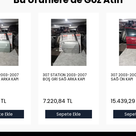
Bu Ürünlere de Göz Atın
2003-2007
307 STATİON 2003-2007
307 2003-200
 ARKA KAPI
BOŞ GRİ SAĞ ARKA KAPI
SAĞ ÖN KAPI
 TL
7.220,84 TL
15.439,29
e Ekle
Sepete Ekle
Sepet