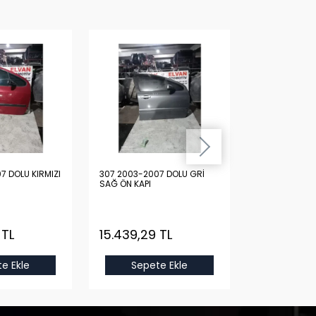
7 DOLU KIRMIZI
307 2003-2007 DOLU GRİ
307 2003-200
SAĞ ÖN KAPI
SAĞ ÖN KAPI
 TL
15.439,29 TL
15.439,29
e Ekle
Sepete Ekle
Sepet