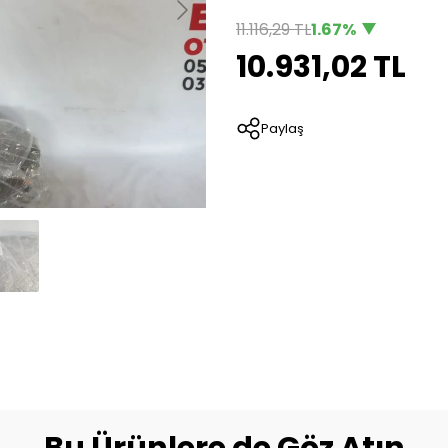
11.116,29 TL
1.67%
10.931,02 TL
Paylaş