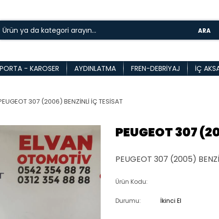
ARA
PORTA - KAROSER
AYDINLATMA
FREN-DEBRIYAJ
İÇ AKS
PEUGEOT 307 (2006) BENZİNLİ İÇ TESİSAT
PEUGEOT 307 (20
PEUGEOT 307 (2005) BENZİ
Ürün Kodu:
Durumu:
İkinci El