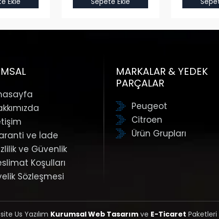
e Ekle
Sepete Ekle
Sepet
UMSAL
MARKALAR & YEDEK
PARÇALAR
nasayfa
Peugeot
akkımızda
Citroen
etişim
Ürün Grupları
aranti ve İade
zlilik ve Güvenlik
eslimat Koşulları
yelik Sözleşmesi
 site Us Yazılım
Kurumsal Web Tasarım
ve
E-Ticaret
Paketleri 