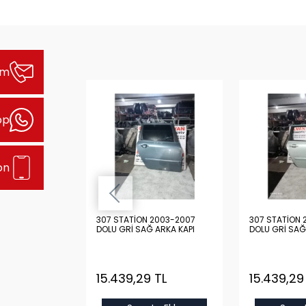
şim
pp
on
2003-2007
307 STATİON 2003-2007
307 STATİON 
 ARKA KAPI
DOLU GRİ SAĞ ARKA KAPI
DOLU GRİ SAĞ
 TL
15.439,29 TL
15.439,29