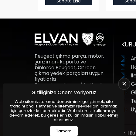
e Ekle
Sepete Ekle
Sepet
KUR
Peugeot çıkma parça, motor,
A
şanzıman, kaporta ve
H
binlerce Peugeot, Citroen
çıkma yedek parçaları uygun
İl
fiyatlarla
G
Elvanotomotiv.com'da. Kredi
kartına taksit fırsatı ile yedek
Gizliliğinize Önem Veriyoruz
Gi
parçalar adresine gelsin.
T
Elvan Otomotiv.
Web sitemiz, tarama deneyiminizi geliştirmek, site
trafiğini analiz etmek ve sitemizin işlevselliğini artırmak
Ü
için çerezler kullanmaktadır. Web sitemizi kullanmaya
devam ederek, bu çerezlerin kullanılmasını kabul etmiş
olursunuz.
Tamam
Tüm Hakları Saklıdır. | Bu