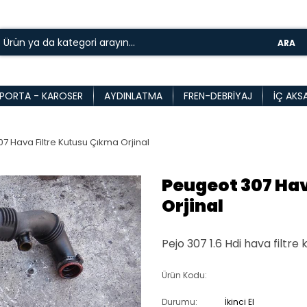
ARA
PORTA - KAROSER
AYDINLATMA
FREN-DEBRIYAJ
İÇ AKS
7 Hava Filtre Kutusu Çıkma Orjinal
Peugeot 307 Hav
Orjinal
Pejo 307 1.6 Hdi hava filtre 
Ürün Kodu:
Durumu:
İkinci El