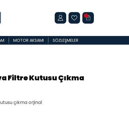
AM
MOTOR AKSAMI
SÖZLEŞMELER
a Filtre Kutusu Çıkma
kutusu çıkma orjinal