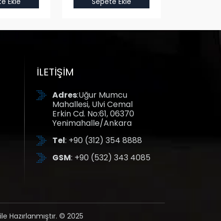
e Ekle
Sepete Ekle
Sepet
İLETIŞIM
Adres
:Uğur Mumcu
Mahallesi, Ulvi Cemal
Erkin Cd. No:61, 06370
Yenimahalle/Ankara
Tel
: +90 (312) 354 8888
GSM
: +90 (532) 343 4085
ile Hazırlanmıştır. © 2025