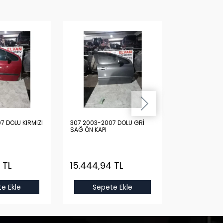
7 DOLU KIRMIZI
307 2003-2007 DOLU GRİ
307 2003-200
SAĞ ÖN KAPI
SAĞ ÖN KAPI
 TL
15.444,94 TL
15.444,94
e Ekle
Sepete Ekle
Sepet