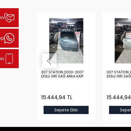
şim
pp
on
2003-2007
307 STATİON 2003-2007
307 STATİON 
 ARKA KAPI
DOLU GRİ SAĞ ARKA KAPI
DOLU GRİ SAĞ
 TL
15.444,94 TL
15.444,94
e Ekle
Sepete Ekle
Sepet