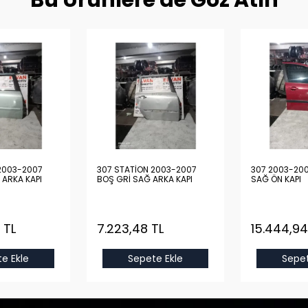
Bu Ürünlere de Göz Atın
2003-2007
307 STATİON 2003-2007
307 2003-200
 ARKA KAPI
BOŞ GRİ SAĞ ARKA KAPI
SAĞ ÖN KAPI
 TL
7.223,48 TL
15.444,94
e Ekle
Sepete Ekle
Sepet