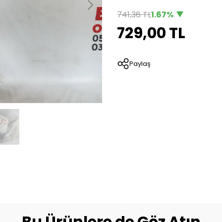
741,36 TL
1.67%
729,00 TL
Paylaş