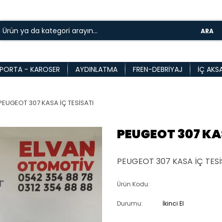
ARA
PORTA - KAROSER
AYDINLATMA
FREN-DEBRIYAJ
İÇ AKS
PEUGEOT 307 KASA İÇ TESİSATI
PEUGEOT 307 KAS
PEUGEOT 307 KASA İÇ TESİ
Ürün Kodu:
Durumu:
İkinci El