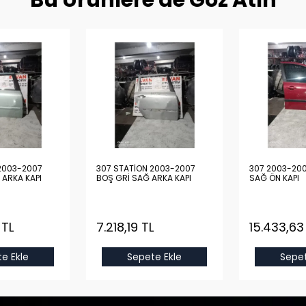
Bu Ürünlere de Göz Atın
2003-2007
307 STATİON 2003-2007
307 2003-200
 ARKA KAPI
BOŞ GRİ SAĞ ARKA KAPI
SAĞ ÖN KAPI
 TL
7.218,19 TL
15.433,63
e Ekle
Sepete Ekle
Sepet