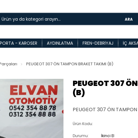
ARA
PORTA - KAROSER
AYDINLATMA
FREN-DEBRIYAJ
İÇ AKS
arçaları
PEUGEOT 307 ÖN TAMPON BRAKET TAKIMI (B)
PEUGEOT 307 Ö
(B)
PEUGEOT 307 ÖN TAMPON B
Ürün Kodu:
Durumu:
İkinci El