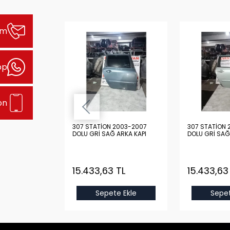
şim
pp
on
2003-2007
307 STATİON 2003-2007
307 STATİON 
 ARKA KAPI
DOLU GRİ SAĞ ARKA KAPI
DOLU GRİ SAĞ
 TL
15.433,63 TL
15.433,63
e Ekle
Sepete Ekle
Sepet