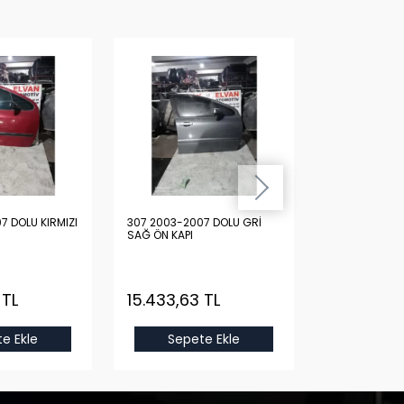
7 DOLU KIRMIZI
307 2003-2007 DOLU GRİ
307 2003-200
SAĞ ÖN KAPI
SAĞ ÖN KAPI
 TL
15.433,63 TL
15.433,63
e Ekle
Sepete Ekle
Sepet