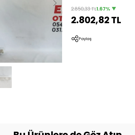
2.850,33 TL
1.67%
2.802,82 TL
Paylaş