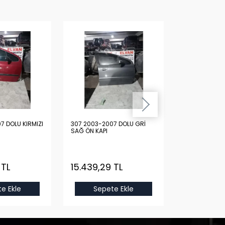
7 DOLU KIRMIZI
307 2003-2007 DOLU GRİ
307 2003-200
SAĞ ÖN KAPI
SAĞ ÖN KAPI
 TL
15.439,29 TL
15.439,29
e Ekle
Sepete Ekle
Sepet