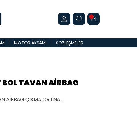
AM
MOTOR AKSAMI
SÖZLEŞMELER
 SOL TAVAN AİRBAG
AN AİRBAG ÇIKMA ORJİNAL