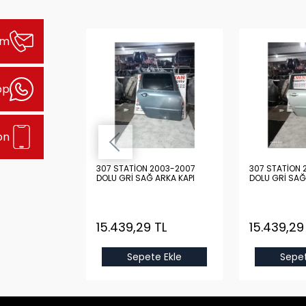
şim
pp
on
2003-2007
307 STATİON 2003-2007
307 STATİON 
 ARKA KAPI
DOLU GRİ SAĞ ARKA KAPI
DOLU GRİ SAĞ
 TL
15.439,29 TL
15.439,29
e Ekle
Sepete Ekle
Sepet