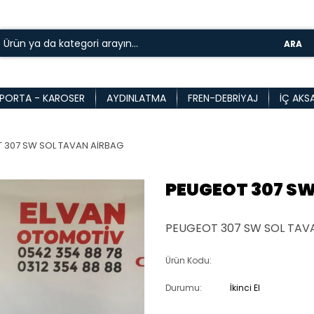
ARA
PORTA - KAROSER
AYDINLATMA
FREN-DEBRIYAJ
İÇ AKS
 307 SW SOL TAVAN AİRBAG
PEUGEOT 307 SW
PEUGEOT 307 SW SOL TAV
Ürün Kodu:
Durumu:
İkinci El