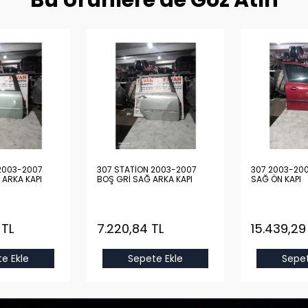
Bu Ürünlere de Göz Atın
2003-2007
307 STATİON 2003-2007
307 2003-200
 ARKA KAPI
BOŞ GRİ SAĞ ARKA KAPI
SAĞ ÖN KAPI
 TL
7.220,84 TL
15.439,29
e Ekle
Sepete Ekle
Sepet