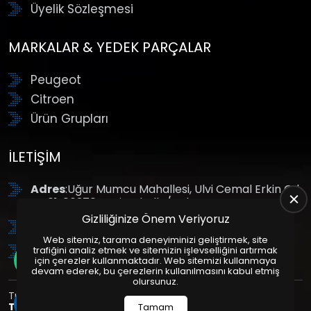
Üyelik Sözleşmesi
MARKALAR & YEDEK PARÇALAR
Peugeot
Citroen
Ürün Grupları
İLETIŞIM
Adres
:Uğur Mumcu Mahallesi, Ulvi Cemal Erkin Cd.
No:61, 06370 Yenimahalle/Ankara
Gizliliğinize Önem Veriyoruz
Tel
: +90 (312) 354 8888
Web sitemiz, tarama deneyiminizi geliştirmek, site
GSM
: +90 (532) 343 4085
trafiğini analiz etmek ve sitemizin işlevselliğini artırmak
için çerezler kullanmaktadır. Web sitemizi kullanmaya
devam ederek, bu çerezlerin kullanılmasını kabul etmiş
olursunuz.
Tüm Hakları Saklıdır. | Bu site Us Yazılım
Kurumsal Web
Tasarım
ve
E-Ticaret
Paketleri ile Hazırlanmıştır. © 2025
Tamam