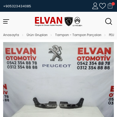
+905323434085
Anasayfa
Ürün Grupları
Tampon - Tampon Parçaları
PEUG