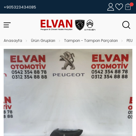
+905323434085
Anasayfa
Ürün Grupları
Tampon - Tampon Parçaları
PEUG