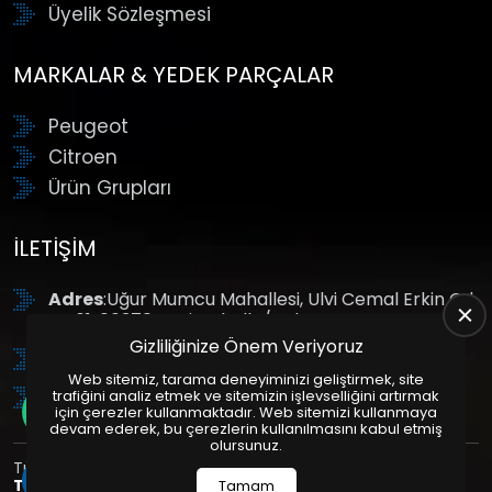
Üyelik Sözleşmesi
MARKALAR & YEDEK PARÇALAR
Peugeot
Citroen
Ürün Grupları
İLETIŞIM
Adres
:Uğur Mumcu Mahallesi, Ulvi Cemal Erkin Cd.
No:61, 06370 Yenimahalle/Ankara
Gizliliğinize Önem Veriyoruz
Tel
: +90 (312) 354 8888
Web sitemiz, tarama deneyiminizi geliştirmek, site
GSM
: +90 (532) 343 4085
trafiğini analiz etmek ve sitemizin işlevselliğini artırmak
için çerezler kullanmaktadır. Web sitemizi kullanmaya
devam ederek, bu çerezlerin kullanılmasını kabul etmiş
olursunuz.
Tüm Hakları Saklıdır. | Bu site Us Yazılım
Kurumsal Web
Tasarım
ve
E-Ticaret
Paketleri ile Hazırlanmıştır. © 2025
Tamam