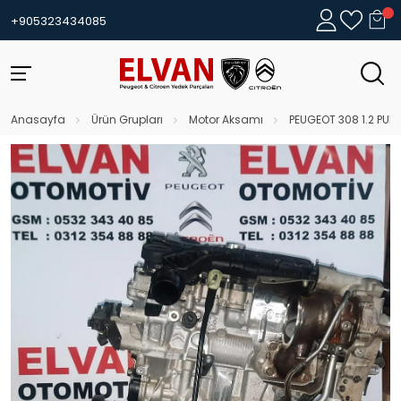
+905323434085
Anasayfa
Ürün Grupları
Motor Aksamı
PEUGEOT 308 1.2 PU