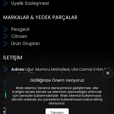
Üyelik Sözleşmesi
MARKALAR & YEDEK PARÇALAR
Peugeot
Citroen
Ürün Grupları
İLETIŞIM
Adres
:Uğur Mumcu Mahallesi, Ulvi Cemal Erkin Cd.
No:61, 06370 Yenimahalle/Ankara
Gizliliğinize Önem Veriyoruz
Tel
: +90 (312) 354 8888
Web sitemiz, tarama deneyiminizi geliştirmek, site
GSM
: +90 (532) 343 4085
trafiğini analiz etmek ve sitemizin işlevselliğini artırmak
için çerezler kullanmaktadır. Web sitemizi kullanmaya
devam ederek, bu çerezlerin kullanılmasını kabul etmiş
olursunuz.
Tüm Hakları Saklıdır. | Bu site Us Yazılım
Kurumsal Web
Tasarım
ve
E-Ticaret
Paketleri ile Hazırlanmıştır. © 2025
Tamam