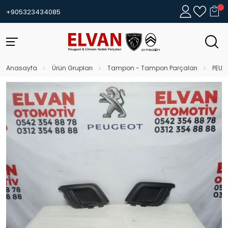
+905323434085
Anasayfa
Ürün Grupları
Tampon - Tampon Parçaları
PEUG