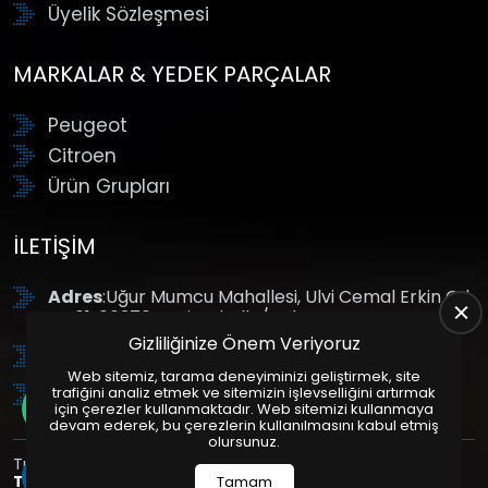
Üyelik Sözleşmesi
MARKALAR & YEDEK PARÇALAR
Peugeot
Citroen
Ürün Grupları
İLETIŞIM
Adres
:Uğur Mumcu Mahallesi, Ulvi Cemal Erkin Cd.
No:61, 06370 Yenimahalle/Ankara
Gizliliğinize Önem Veriyoruz
Tel
: +90 (312) 354 8888
Web sitemiz, tarama deneyiminizi geliştirmek, site
GSM
: +90 (532) 343 4085
trafiğini analiz etmek ve sitemizin işlevselliğini artırmak
için çerezler kullanmaktadır. Web sitemizi kullanmaya
devam ederek, bu çerezlerin kullanılmasını kabul etmiş
olursunuz.
Tüm Hakları Saklıdır. | Bu site Us Yazılım
Kurumsal Web
Tasarım
ve
E-Ticaret
Paketleri ile Hazırlanmıştır. © 2025
Tamam