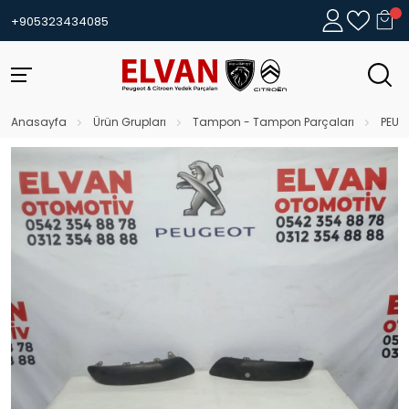
+905323434085
Anasayfa
Ürün Grupları
Tampon - Tampon Parçaları
PEUG