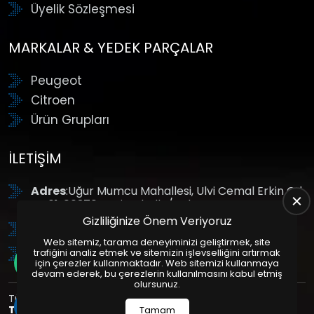
Üyelik Sözleşmesi
MARKALAR & YEDEK PARÇALAR
Peugeot
Citroen
Ürün Grupları
İLETIŞIM
Adres
:Uğur Mumcu Mahallesi, Ulvi Cemal Erkin Cd.
No:61, 06370 Yenimahalle/Ankara
Gizliliğinize Önem Veriyoruz
Tel
: +90 (312) 354 8888
Web sitemiz, tarama deneyiminizi geliştirmek, site
GSM
: +90 (532) 343 4085
trafiğini analiz etmek ve sitemizin işlevselliğini artırmak
için çerezler kullanmaktadır. Web sitemizi kullanmaya
devam ederek, bu çerezlerin kullanılmasını kabul etmiş
olursunuz.
Tüm Hakları Saklıdır. | Bu site Us Yazılım
Kurumsal Web
Tasarım
ve
E-Ticaret
Paketleri ile Hazırlanmıştır. © 2025
Tamam