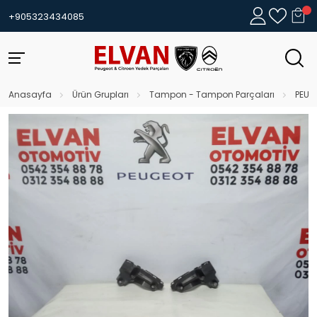
+905323434085
Anasayfa
Ürün Grupları
Tampon - Tampon Parçaları
PEUG