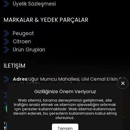
Üyelik Sözleşmesi
MARKALAR & YEDEK PARÇALAR
Peugeot
Citroen
Ürün Grupları
İLETIŞIM
Adres
:Uğur Mumcu Mahallesi, Ulvi Cemal Erkin Cd.
No:61, 06370 Yenimahalle/Ankara
Gizliliğinize Önem Veriyoruz
Tel
: +90 (312) 354 8888
Web sitemiz, tarama deneyiminizi geliştirmek, site
GSM
: +90 (532) 343 4085
trafiğini analiz etmek ve sitemizin işlevselliğini artırmak
için çerezler kullanmaktadır. Web sitemizi kullanmaya
devam ederek, bu çerezlerin kullanılmasını kabul etmiş
olursunuz.
Tüm Hakları Saklıdır. | Bu site Us Yazılım
Kurumsal Web
Tasarım
ve
E-Ticaret
Paketleri ile Hazırlanmıştır. © 2025
Tamam