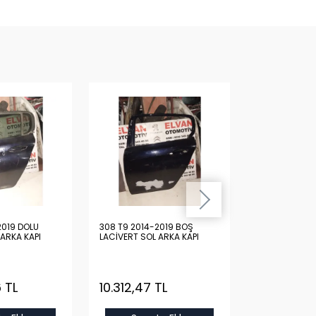
2019 DOLU
308 T9 2014-2019 BOŞ
308 T9 2014-
 ARKA KAPI
LACİVERT SOL ARKA KAPI
KIRMIZI SAĞ Ö
 TL
10.312,47 TL
15.444,94