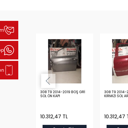
şim
pp
on
2019 BOŞ
308 T9 2014-2019 BOŞ GRİ
308 T9 2014-
N KAPI
SOL ÖN KAPI
KIRMIZI SOL A
TL
10.312,47 TL
10.312,47 