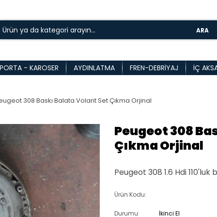
ARA
PORTA - KAROSER
AYDINLATMA
FREN-DEBRIYAJ
İÇ AKS
eugeot 308 Baskı Balata Volant Set Çıkma Orjinal
Peugeot 308 Bas
Çıkma Orjinal
Peugeot 308 1.6 Hdi 110'luk 
Ürün Kodu:
Durumu:
İkinci El