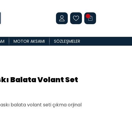
AM
MOTOR AKSAMI
SÖZLEŞMELER
kı Balata Volant Set
baskı balata volant seti çıkma orjinal