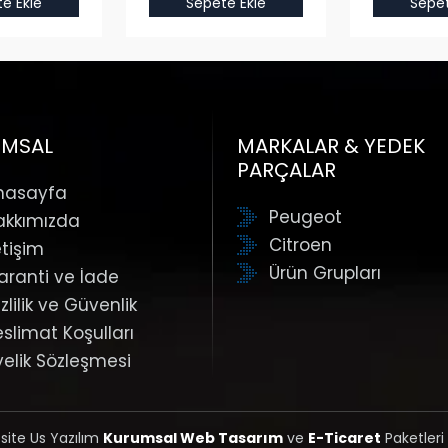
e Ekle
Sepete Ekle
Sepet
UMSAL
MARKALAR & YEDEK
PARÇALAR
nasayfa
Peugeot
akkımızda
Citroen
etişim
Ürün Grupları
aranti ve İade
zlilik ve Güvenlik
eslimat Koşulları
yelik Sözleşmesi
 site Us Yazılım
Kurumsal Web Tasarım
ve
E-Ticaret
Paketleri 