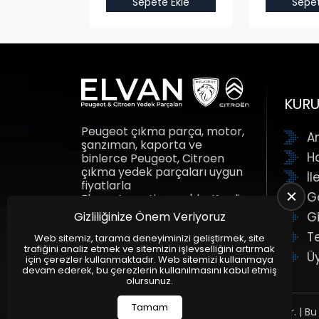
e Ekle
Sepete Ekle
Sepet
KUR
Peugeot çıkma parça, motor,
A
şanzıman, kaporta ve
H
binlerce Peugeot, Citroen
çıkma yedek parçaları uygun
İl
fiyatlarla
G
Elvanotomotiv.com'da. Kredi
kartına taksit fırsatı ile yedek
Gizliliğinize Önem Veriyoruz
Gi
parçalar adresine gelsin.
T
Elvan Otomotiv.
Web sitemiz, tarama deneyiminizi geliştirmek, site
trafiğini analiz etmek ve sitemizin işlevselliğini artırmak
Ü
için çerezler kullanmaktadır. Web sitemizi kullanmaya
devam ederek, bu çerezlerin kullanılmasını kabul etmiş
olursunuz.
Tamam
Tüm Hakları Saklıdır. | Bu