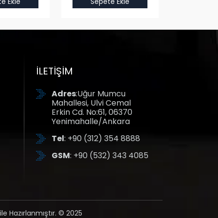
e Ekle
Sepete Ekle
Sepet
İLETIŞIM
Adres
:Uğur Mumcu
Mahallesi, Ulvi Cemal
Erkin Cd. No:61, 06370
Yenimahalle/Ankara
Tel
: +90 (312) 354 8888
GSM
: +90 (532) 343 4085
ile Hazırlanmıştır. © 2025