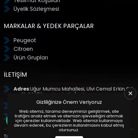
Teslimat Koşulları
Üyelik Sözleşmesi
MARKALAR & YEDEK PARÇALAR
Peugeot
Citroen
Ürün Grupları
İLETIŞIM
Adres
:Uğur Mumcu Mahallesi, Ulvi Cemal Erkin Cd.
No:61, 06370 Yenimahalle/Ankara
Gizliliğinize Önem Veriyoruz
Tel
: +90 (312) 354 8888
Web sitemiz, tarama deneyiminizi geliştirmek, site
GSM
: +90 (532) 343 4085
trafiğini analiz etmek ve sitemizin işlevselliğini artırmak
için çerezler kullanmaktadır. Web sitemizi kullanmaya
devam ederek, bu çerezlerin kullanılmasını kabul etmiş
olursunuz.
Tüm Hakları Saklıdır. | Bu site Us Yazılım
Kurumsal Web