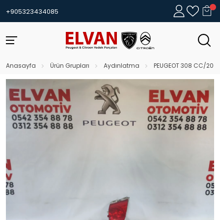
+905323434085
Anasayfa
Ürün Grupları
Aydınlatma
PEUGEOT 308 CC/2008