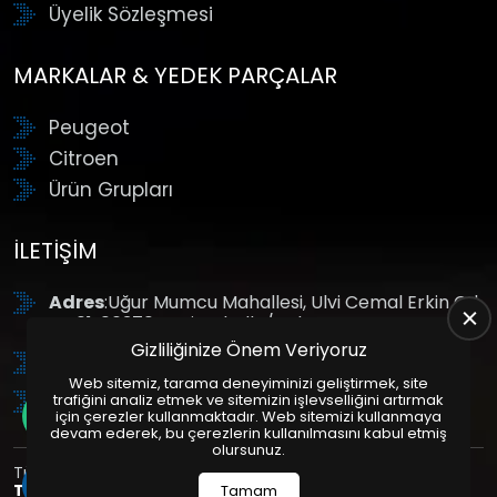
Üyelik Sözleşmesi
MARKALAR & YEDEK PARÇALAR
Peugeot
Citroen
Ürün Grupları
İLETIŞIM
Adres
:Uğur Mumcu Mahallesi, Ulvi Cemal Erkin Cd.
No:61, 06370 Yenimahalle/Ankara
Gizliliğinize Önem Veriyoruz
Tel
: +90 (312) 354 8888
Web sitemiz, tarama deneyiminizi geliştirmek, site
GSM
: +90 (532) 343 4085
trafiğini analiz etmek ve sitemizin işlevselliğini artırmak
için çerezler kullanmaktadır. Web sitemizi kullanmaya
devam ederek, bu çerezlerin kullanılmasını kabul etmiş
olursunuz.
Tüm Hakları Saklıdır. | Bu site Us Yazılım
Kurumsal Web
Tasarım
ve
E-Ticaret
Paketleri ile Hazırlanmıştır. © 2025
Tamam