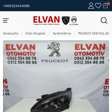
+905323434085
Anasayfa
Ürün Grupları
Aydınlatma
PEUGEOT 308 FULL LED 