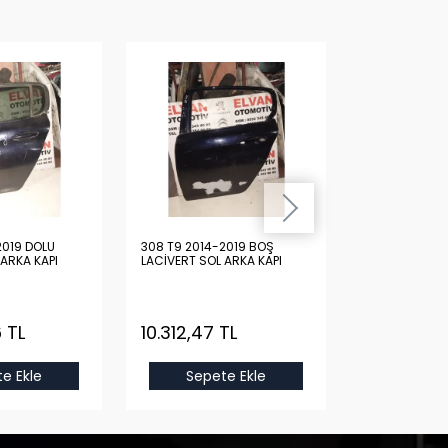
2019 DOLU
308 T9 2014-2019 BOŞ
308 T9 2014-
 ARKA KAPI
LACİVERT SOL ARKA KAPI
KIRMIZI SAĞ Ö
 TL
10.312,47 TL
15.444,94
e Ekle
Sepete Ekle
Sepet