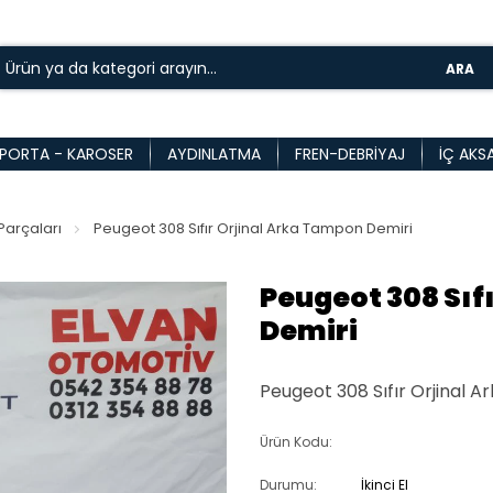
ARA
PORTA - KAROSER
AYDINLATMA
FREN-DEBRIYAJ
İÇ AKS
arçaları
Peugeot 308 Sıfır Orjinal Arka Tampon Demiri
Peugeot 308 Sıf
Demiri
Peugeot 308 Sıfır Orjinal 
Ürün Kodu:
Durumu:
İkinci El