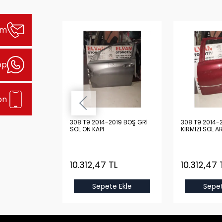
şim
pp
on
2019 BOŞ
308 T9 2014-2019 BOŞ GRİ
308 T9 2014-
N KAPI
SOL ÖN KAPI
KIRMIZI SOL A
TL
10.312,47 TL
10.312,47 
e Ekle
Sepete Ekle
Sepet