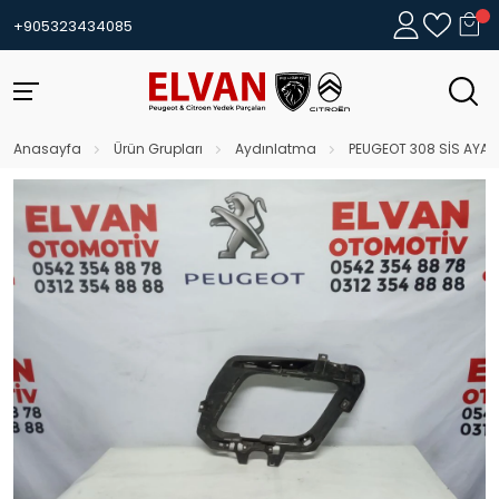
+905323434085
Anasayfa
Ürün Grupları
Aydınlatma
PEUGEOT 308 SİS AYAĞ