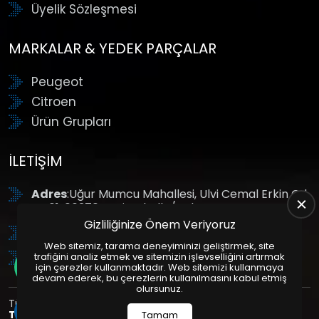
Üyelik Sözleşmesi
MARKALAR & YEDEK PARÇALAR
Peugeot
Citroen
Ürün Grupları
İLETIŞIM
Adres
:Uğur Mumcu Mahallesi, Ulvi Cemal Erkin Cd.
No:61, 06370 Yenimahalle/Ankara
Gizliliğinize Önem Veriyoruz
Tel
: +90 (312) 354 8888
Web sitemiz, tarama deneyiminizi geliştirmek, site
GSM
: +90 (532) 343 4085
trafiğini analiz etmek ve sitemizin işlevselliğini artırmak
için çerezler kullanmaktadır. Web sitemizi kullanmaya
devam ederek, bu çerezlerin kullanılmasını kabul etmiş
olursunuz.
Tüm Hakları Saklıdır. | Bu site Us Yazılım
Kurumsal Web
Tasarım
ve
E-Ticaret
Paketleri ile Hazırlanmıştır. © 2025
Tamam