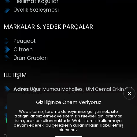
Teslimat Koşulları
Üyelik Sözleşmesi
MARKALAR & YEDEK PARÇALAR
Peugeot
Citroen
Ürün Grupları
İLETIŞIM
Adres
:Uğur Mumcu Mahallesi, Ulvi Cemal Erkin Cd.
No:61, 06370 Yenimahalle/Ankara
Gizliliğinize Önem Veriyoruz
Tel
: +90 (312) 354 8888
Web sitemiz, tarama deneyiminizi geliştirmek, site
GSM
: +90 (532) 343 4085
trafiğini analiz etmek ve sitemizin işlevselliğini artırmak
için çerezler kullanmaktadır. Web sitemizi kullanmaya
devam ederek, bu çerezlerin kullanılmasını kabul etmiş
olursunuz.
Tüm Hakları Saklıdır. | Bu site Us Yazılım
Kurumsal Web