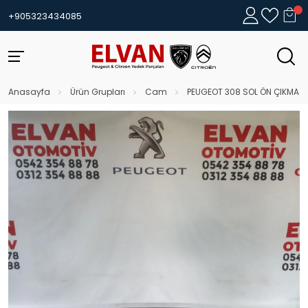
+905323434085
Anasayfa
Ürün Grupları
Cam
PEUGEOT 308 SOL ÖN ÇIKMA ORJ