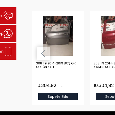
şim
pp
on
2019 BOŞ
308 T9 2014-2019 BOŞ GRİ
308 T9 2014-
N KAPI
SOL ÖN KAPI
KIRMIZI SOL A
 TL
10.304,92 TL
10.304,92
e Ekle
Sepete Ekle
Sepet