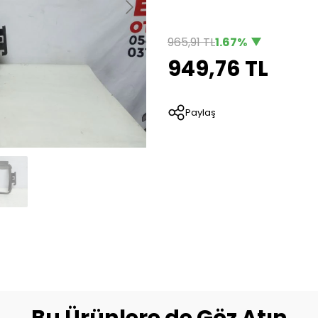
965,91 TL
1.67%
949,76 TL
Paylaş