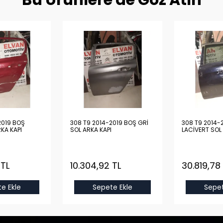
Bu Ürünlere de Göz Atın
2019 BOŞ
308 T9 2014-2019 BOŞ GRİ
308 T9 2014-
RKA KAPI
SOL ARKA KAPI
LACİVERT SOL
 TL
10.304,92 TL
30.819,78
e Ekle
Sepete Ekle
Sepet