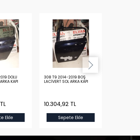
2019 DOLU
308 T9 2014-2019 BOŞ
308 T9 2014-
 ARKA KAPI
LACİVERT SOL ARKA KAPI
KIRMIZI SAĞ Ö
 TL
10.304,92 TL
15.433,63
e Ekle
Sepete Ekle
Sepet