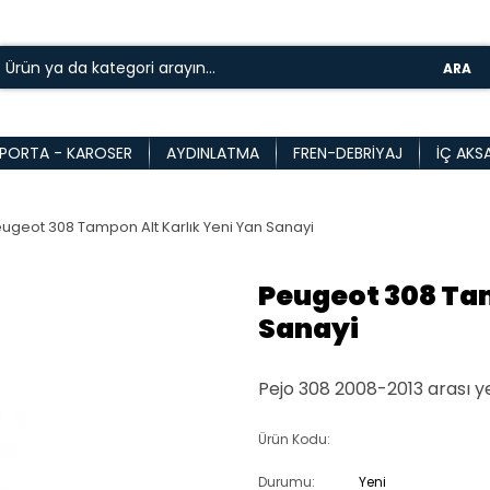
ARA
PORTA - KAROSER
AYDINLATMA
FREN-DEBRIYAJ
İÇ AKS
ugeot 308 Tampon Alt Karlık Yeni Yan Sanayi
Peugeot 308 Tam
Sanayi
Pejo 308 2008-2013 arası y
Ürün Kodu:
Durumu:
Yeni