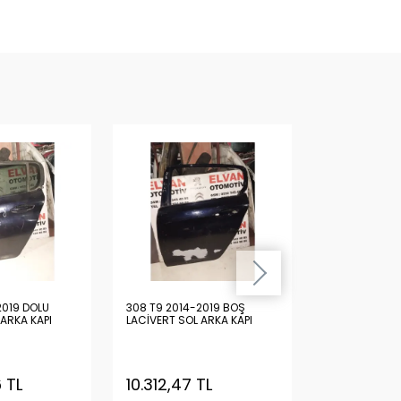
2019 DOLU
308 T9 2014-2019 BOŞ
308 T9 2014-
 ARKA KAPI
LACİVERT SOL ARKA KAPI
KIRMIZI SAĞ Ö
 TL
10.312,47 TL
15.444,94