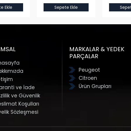
e Ekle
Sepete Ekle
Sepet
UMSAL
MARKALAR & YEDEK
PARÇALAR
nasayfa
Peugeot
akkımızda
Citroen
etişim
Ürün Grupları
aranti ve İade
zlilik ve Güvenlik
eslimat Koşulları
yelik Sözleşmesi