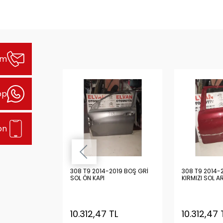
şim
pp
on
2019 BOŞ
308 T9 2014-2019 BOŞ GRİ
308 T9 2014-
N KAPI
SOL ÖN KAPI
KIRMIZI SOL A
TL
10.312,47 TL
10.312,47 