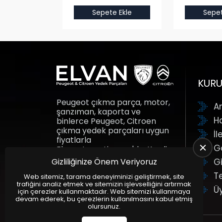
e Ekle
Sepete Ekle
Sepet
KUR
Peugeot çıkma parça, motor,
A
şanzıman, kaporta ve
H
binlerce Peugeot, Citroen
çıkma yedek parçaları uygun
İl
fiyatlarla
G
Elvanotomotiv.com'da. Kredi
kartına taksit fırsatı ile yedek
Gizliliğinize Önem Veriyoruz
Gi
parçalar adresine gelsin.
T
Elvan Otomotiv.
Web sitemiz, tarama deneyiminizi geliştirmek, site
trafiğini analiz etmek ve sitemizin işlevselliğini artırmak
Ü
için çerezler kullanmaktadır. Web sitemizi kullanmaya
devam ederek, bu çerezlerin kullanılmasını kabul etmiş
olursunuz.