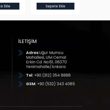
e Ekle
Sepete Ekle
Sepet
İLETIŞIM
Adres
:Uğur Mumcu
Mahallesi, Ulvi Cemal
Erkin Cd. No:61, 06370
Yenimahalle/Ankara
Tel
: +90 (312) 354 8888
GSM
: +90 (532) 343 4085