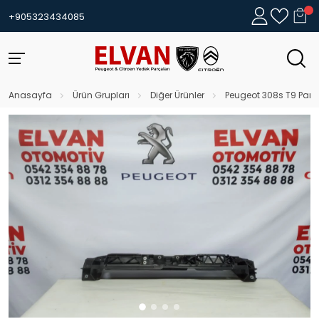
+905323434085
Anasayfa
Ürün Grupları
Diğer Ürünler
Peugeot 308s T9 Pane