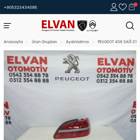
+905323434085
Anasayfa
Ürün Grupları
Aydınlatma
PEUGEOT 406 SAĞ STOP