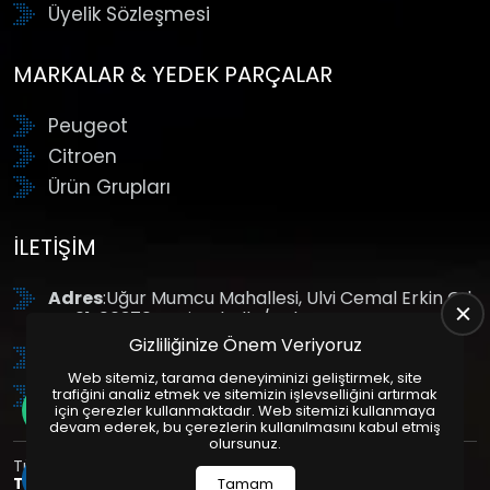
Üyelik Sözleşmesi
MARKALAR & YEDEK PARÇALAR
Peugeot
Citroen
Ürün Grupları
İLETIŞIM
Adres
:Uğur Mumcu Mahallesi, Ulvi Cemal Erkin Cd.
No:61, 06370 Yenimahalle/Ankara
Gizliliğinize Önem Veriyoruz
Tel
: +90 (312) 354 8888
Web sitemiz, tarama deneyiminizi geliştirmek, site
GSM
: +90 (532) 343 4085
trafiğini analiz etmek ve sitemizin işlevselliğini artırmak
için çerezler kullanmaktadır. Web sitemizi kullanmaya
devam ederek, bu çerezlerin kullanılmasını kabul etmiş
olursunuz.
Tüm Hakları Saklıdır. | Bu site Us Yazılım
Kurumsal Web
Tasarım
ve
E-Ticaret
Paketleri ile Hazırlanmıştır. © 2025
Tamam