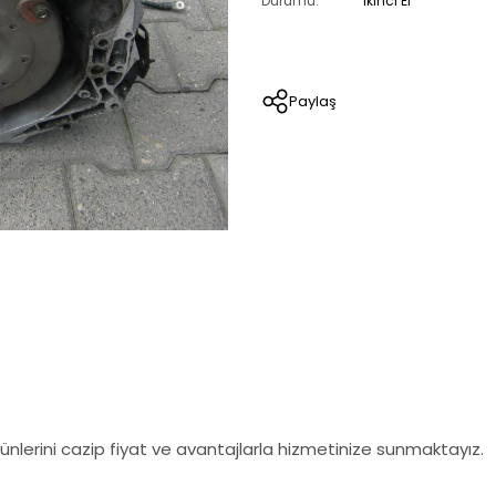
Durumu:
İkinci El
Paylaş
nlerini cazip fiyat ve avantajlarla hizmetinize sunmaktayız.