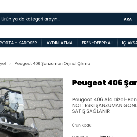
ARA
PORTA - KAROSER
AYDINLATMA
FREN-DEBRIYAJ
İÇ AKS
yel
Peugeot 406 Şanzuman Orjinal Çıkma
Peugeot 406 Şa
Peugeot 406 Al4 Dizel-Ben
NOT: ESKİ ŞANZUMAN GÖNDE
SATIŞ SAĞLANIR
Ürün Kodu: