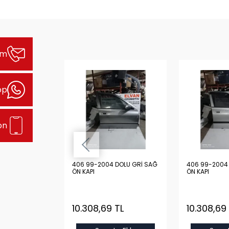
şim
pp
on
DOLU KIRMIZI
406 99-2004 DOLU GRİ SAĞ
406 99-2004
ÖN KAPI
ÖN KAPI
 TL
10.308,69 TL
10.308,69