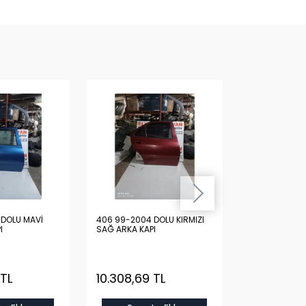
 DOLU MAVİ
406 99-2004 DOLU KIRMIZI
406 99-2004
I
SAĞ ARKA KAPI
ARKA KAPI
 TL
10.308,69 TL
10.308,69