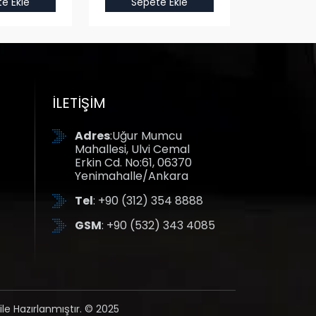
e Ekle
Sepete Ekle
Sepet
İLETIŞIM
Adres
:Uğur Mumcu
Mahallesi, Ulvi Cemal
Erkin Cd. No:61, 06370
Yenimahalle/Ankara
Tel
: +90 (312) 354 8888
GSM
: +90 (532) 343 4085
ile Hazırlanmıştır. © 2025