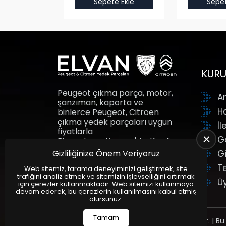
e Ekle
Sepete Ekle
Sepet
KUR
Peugeot çıkma parça, motor,
A
şanzıman, kaporta ve
H
binlerce Peugeot, Citroen
çıkma yedek parçaları uygun
İl
fiyatlarla
G
Elvanotomotiv.com'da. Kredi
kartına taksit fırsatı ile yedek
Gizliliğinize Önem Veriyoruz
Gi
parçalar adresine gelsin.
T
Elvan Otomotiv.
Web sitemiz, tarama deneyiminizi geliştirmek, site
trafiğini analiz etmek ve sitemizin işlevselliğini artırmak
Ü
için çerezler kullanmaktadır. Web sitemizi kullanmaya
devam ederek, bu çerezlerin kullanılmasını kabul etmiş
olursunuz.
Tamam
Tüm Hakları Saklıdır. | Bu