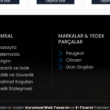
e Ekle
Sepete Ekle
Sepet
UMSAL
MARKALAR & YEDEK
PARÇALAR
nasayfa
Peugeot
akkımızda
Citroen
etişim
Ürün Grupları
aranti ve İade
zlilik ve Güvenlik
eslimat Koşulları
yelik Sözleşmesi
 site Us Yazılım
Kurumsal Web Tasarım
ve
E-Ticaret
Paketleri 