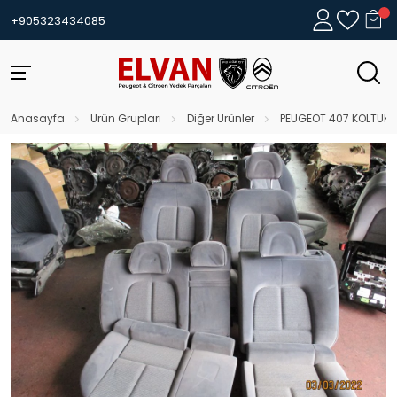
+905323434085
Anasayfa
Ürün Grupları
Diğer Ürünler
PEUGEOT 407 KOLTUK T