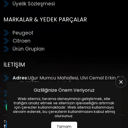
Üyelik Sözleşmesi
MARKALAR & YEDEK PARÇALAR
Peugeot
Citroen
Ürün Grupları
İLETIŞIM
Adres
:Uğur Mumcu Mahallesi, Ulvi Cemal Erkin Cd.
No:61, 06370 Yenimahalle/Ankara
Gizliliğinize Önem Veriyoruz
Tel
: +90 (312) 354 8888
Web sitemiz, tarama deneyiminizi geliştirmek, site
GSM
: +90 (532) 343 4085
trafiğini analiz etmek ve sitemizin işlevselliğini artırmak
için çerezler kullanmaktadır. Web sitemizi kullanmaya
devam ederek, bu çerezlerin kullanılmasını kabul etmiş
olursunuz.
Tüm Hakları Saklıdır. | Bu site Us Yazılım
Kurumsal Web
Tasarım
ve
E-Ticaret
Paketleri ile Hazırlanmıştır. © 2025
Tamam