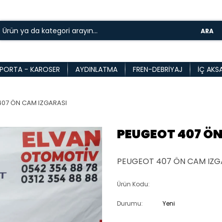
ARA
PORTA - KAROSER
AYDINLATMA
FREN-DEBRIYAJ
İÇ AKS
07 ÖN CAM IZGARASI
PEUGEOT 407 ÖN
PEUGEOT 407 ÖN CAM IZGA
Ürün Kodu:
Durumu:
Yeni