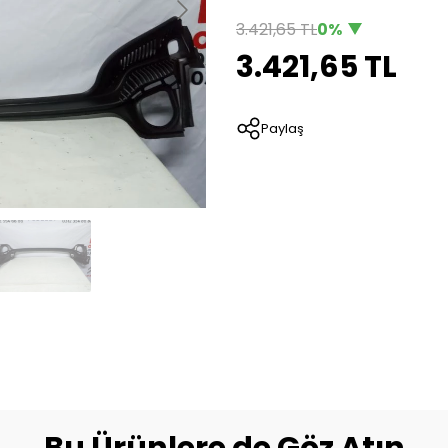
3.421,65 TL
0%
3.421,65 TL
Paylaş