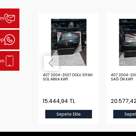
şim
pp
on
 2004-2007
407 2004-2007 DOLU SİYAH
407 2004-200
L ARKA KAPI
SOL ARKA KAPI
SAĞ ÖN KAPI
TL
15.444,94 TL
20.577,42
e Ekle
Sepete Ekle
Sepet