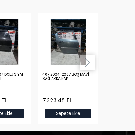
7 DOLU SİYAH
407 2004-2007 BOŞ MAVİ
407 2004-200
I
SAĞ ARKA KAPI
SAĞ ARKA KAP
 TL
7.223,48 TL
15.444,94
e Ekle
Sepete Ekle
Sepet