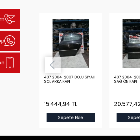
şim
pp
on
 2004-2007
407 2004-2007 DOLU SİYAH
407 2004-200
L ARKA KAPI
SOL ARKA KAPI
SAĞ ÖN KAPI
TL
15.444,94 TL
20.577,42
e Ekle
Sepete Ekle
Sepet