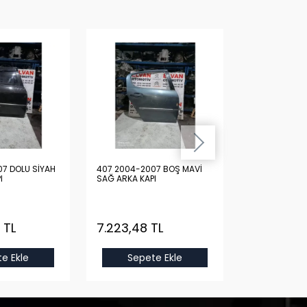
7 DOLU SİYAH
407 2004-2007 BOŞ MAVİ
407 2004-200
I
SAĞ ARKA KAPI
SAĞ ARKA KAP
 TL
7.223,48 TL
15.444,94
e Ekle
Sepete Ekle
Sepet