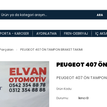
ARA
PORTA - KAROSER
AYDINLATMA
FREN-DEBRIYAJ
İÇ AKS
arçaları
PEUGEOT 407 ÖN TAMPON BRAKET TAKIMI
PEUGEOT 407 Ö
PEUGEOT 407 ÖN TAMPON 
Ürün Kodu:
Durumu:
İkinci El